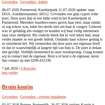
Gevonden
,
Gevonden - katten
06-07-2026 Purmerend, Karekietpark.11-07-2026 update: naar
DOA. Asieldiernummer: 60512. Gevonden een grijs cypers witte
poes. Deze poes liep al een tijdje rond in het Karekietpark in
Purmerend. Meerdere buurtbewoners gaven haar eten, maar omdat
ze erg schuw was, lukte het steeds niet om haar te vangen. Gisteren
was ze gelukkig iets rustiger en konden wij haar veilig meenemen
naar onze meldpost. Bij controle bleek dat ze veel teken had, maar
verder maakte ze een goede indruk. Ondanks haar schuwe gedrag is
ze ontzettend lief. Wij vermoeden dat deze poes een eigenaar heeft
en dat ze waarschijnlijk al langere tijd van huis is. De poes is helaas
niet gechipt. Verblijft momenteel in onze noodopvang. Graag komen
wij in contact met de eigenaar. Bent u of kent u de eigenaar, neem
dan contact op met 0299-432338.
7 juli 2026
/
0 Reacties
lees verder
Bruin konijn
Gevonden
,
Gevonden - overige huisdieren
03-07-2026 Purmer, Purmerdijk. 26-07-2026 update: Konijn is