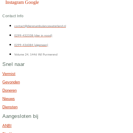
Instagram
Google
Contact Info
contact@dierenambulancewaterland.nl
0299-432338 (dier in nood)
0299-436084 (algemeen)
Volume 24, 1446 WJ Purmerend
Snel naar
Vermist
Gevonden
Doneren
Nieuws
Diensten
Aangesloten bij
ANBI