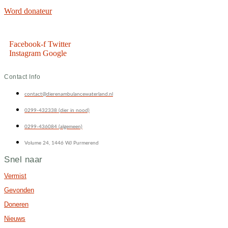
Word donateur
Facebook-f
Twitter
Instagram
Google
Contact Info
contact@dierenambulancewaterland.nl
0299-432338 (dier in nood)
0299-436084 (algemeen)
Volume 24, 1446 WJ Purmerend
Snel naar
Vermist
Gevonden
Doneren
Nieuws